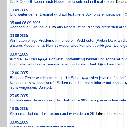
Dank OpenGL lassen sich Nebeleffekte sehr schnell realisieren.
Dieses
10.09.2005
Und weiter gehts. Diesmal wird auf texturierte 3D-Fonts eingegangen. (
05 und 06.09.2005
Nachschub! Zwei neue
Tuts
aus Nehe's-Reihe, diesmal dreht sich alle
03.09.2005
Wir hatten einige Probleme mit unserem Webhoster (Vielen Dank an di
unseres Accounts...). Nun ist wieder alles komplett verf�gbar. Es fo
08.07.2005
Auf die Texturen l��t sich jetzt (hoffentlich!) besser und schneller 
Euch allen erholsame Sommerferien und vielen Dank f�rs Feedback.
12.06.2005
Ein paar Fehler wurden beseitigt, die Seite l��t sich jetzt (hoffentlich
Konqueror, Mozilladerivate). Sollten trotzdem noch Inhalte auf myster
nicht vergessen. Danke.).
25.05.2005
Ein kleineres Nebenprojekt, Jazzball ist zu 90% fertig, eine schon sehr
16.05.2005
Kleineres Update. Das Texturenarchiv wurde um 29
T�ren
bereichert
08.05.2005