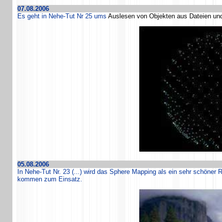
07.08.2006
Es geht in Nehe-Tut Nr 25 ums
Auslesen von Objekten aus Dateien un
05.08.2006
In Nehe-Tut Nr. 23 (...) wird das Sphere Mapping als ein sehr schöner R
kommen zum Einsatz.