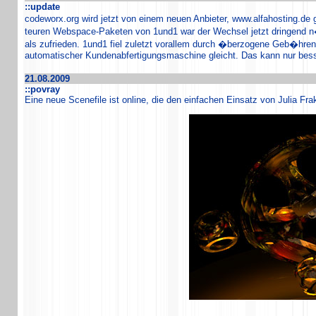
::update
codeworx.org wird jetzt von einem neuen Anbieter, www.alfahosting.de
teuren Webspace-Paketen von 1und1 war der Wechsel jetzt dringend n�
als zufrieden. 1und1 fiel zuletzt vorallem durch �berzogene Geb�hren,
automatischer Kundenabfertigungsmaschine gleicht. Das kann nur bes
21.08.2009
::povray
Eine neue Scenefile ist online, die den einfachen Einsatz von Julia Fra