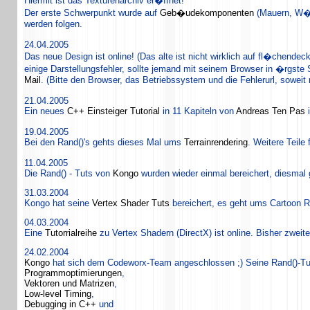
Hiermit ist das Texturenarchiv er�ffnet!
Der erste Schwerpunkt wurde auf
Geb�udekomponenten
(Mauern, W�
werden folgen.
24.04.2005
Das neue Design ist online! (Das alte ist nicht wirklich auf fl�chende
einige Darstellungsfehler, sollte jemand mit seinem Browser in �rgste
Mail
. (Bitte den Browser, das Betriebssystem und die Fehlerurl, soweit 
21.04.2005
Ein neues
C++ Einsteiger Tutorial
in 11 Kapiteln von
Andreas Ten Pas
i
19.04.2005
Bei den Rand()'s gehts dieses Mal ums
Terrainrendering
. Weitere Teile 
11.04.2005
Die Rand() - Tuts von
Kongo
wurden wieder einmal bereichert, diesmal
31.03.2004
Kongo hat seine
Vertex Shader Tuts
bereichert, es geht ums Cartoon R
04.03.2004
Eine
Tutorrialreihe
zu Vertex Shadern (DirectX) ist online. Bisher zweite
24.02.2004
Kongo
hat sich dem Codeworx-Team angeschlossen ;) Seine Rand()-Tuto
Programmoptimierungen
,
Vektoren und Matrizen
,
Low-level Timing
,
Debugging in C++
und