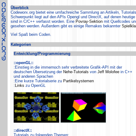
Überblick
Codeworx.org bietet eine umfachreiche Sammlung an Artikeln, Tutorial
Schwerpunkt liegt auf den APIs Opengl und DirectX, auf denen heutige
sind in C/C++ verfasst worden. Eine
Povray-Sektion
mit Quellcodes un
gesehen werden. Außerdem gibt es einige Remakes bekannter
Spielkla
Viel Spaß beim Coden.
Kategorien
Entwicklung/Programmierung
::openGL::
:Einstieg in die immernoch sehr verbreitete Grafik-API mit der
deutschen Übersetzung der
Nehe-Tutorials
von
Jeff Molofee
in C++
und anderen Sprachen
:Eine kurze Tutorialserie zu
Partikelsystemen
:
Links
zu OpenGL
::directX::
Tutorials zu folgenden Themen: