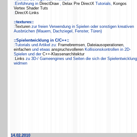
:Einführung in
DirectDraw
,
Delax Pre DirectX
Tutorials,
Kongos
Vertex Shader Tuts
:
DirectX-Links
::textures::
:
Texturen
zur freien Verwendung in Spielen oder sonstigen kreativen
Ausbrüchen (Mauern, Dachziegel, Fenster, Türen)
::Spielentwicklung in C/C++::
:Tutorials und Artikel zu:
Framebremsen
,
Dateiausoperationen
,
einfachen
und etwas
anspruchsvolleren
Kollisionskontrollen in 2D-
Spielen und der
C++-Klassenarchitektur
:
Links
zu 3D-/ Gameengines und Seiten die sich der Spielentwicklung
widmen
14.02.2010